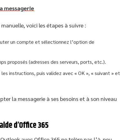
la messagerie
manuelle, voici les étapes à suivre :
outer un compte et sélectionnez l’option de
s proposés (adresses des serveurs, ports, etc.).
es instructions, puis validez avec « OK », « suivant » et
ter la messagerie à ses besoins et à son niveau
aide d’Office 365
Outlook avec Office 365 ne tolère pas l’à-peu-