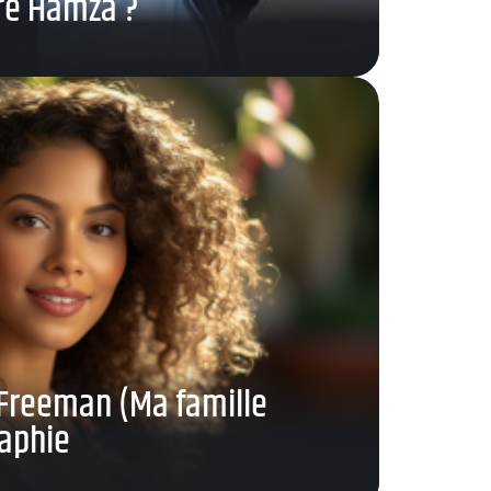
e Hamza ?
 Freeman (Ma famille
raphie