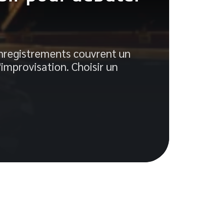
Ho
je
enregistrements couvrent un
'improvisation. Choisir un
Le R
la q