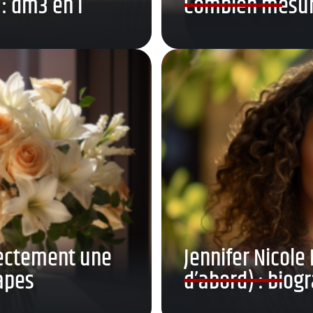
 : dm3 en l
Combien mesur
rectement une
Jennifer Nicole
tapes
d’abord) : biog