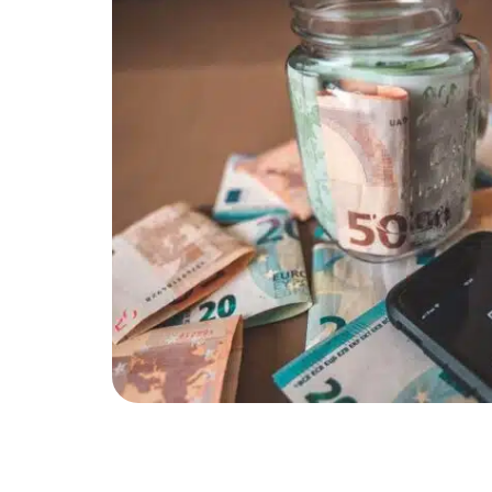
es
les
filières